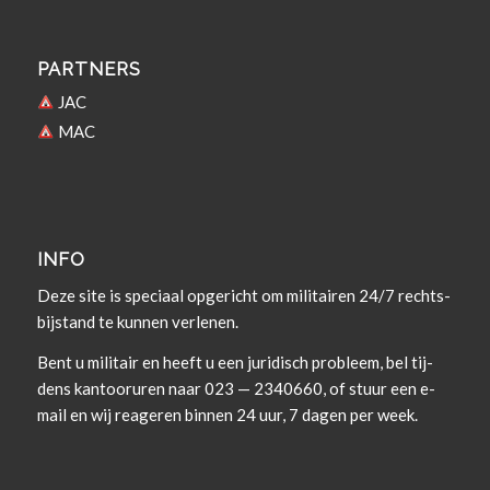
PARTNERS
JAC
MAC
INFO
Deze site is spe­ci­aal opgericht om militairen 24/7 rechts­
bi­j­s­tand te kun­nen verlenen.
Bent u militair en heeft u een juridisch prob­leem, bel tij­
dens kan­tooruren naar 023 — 2340660, of stuur een e-
mail en wij rea­geren bin­nen 24 uur, 7 dagen per week.