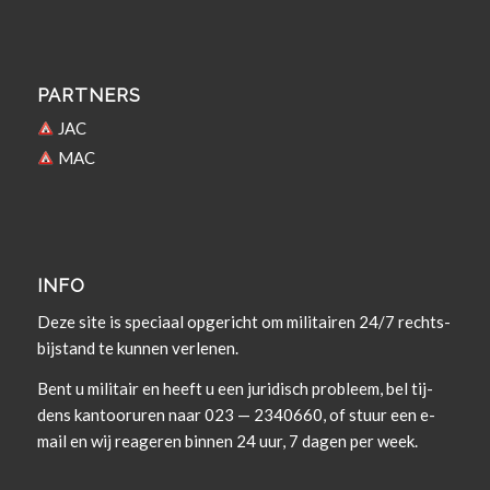
PARTNERS
JAC
MAC
INFO
Deze site is spe­ci­aal opgericht om militairen 24/7 rechts­
bi­j­s­tand te kun­nen verlenen.
Bent u militair en heeft u een juridisch prob­leem, bel tij­
dens kan­tooruren naar 023 — 2340660, of stuur een e-
mail en wij rea­geren bin­nen 24 uur, 7 dagen per week.