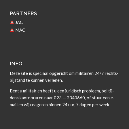
PARTNERS
JAC
MAC
INFO
Deze site is spe­ci­aal opgericht om militairen 24/7 rechts­
bi­j­s­tand te kun­nen verlenen.
Bent u militair en heeft u een juridisch prob­leem, bel tij­
dens kan­tooruren naar 023 — 2340660, of stuur een e-
mail en wij rea­geren bin­nen 24 uur, 7 dagen per week.