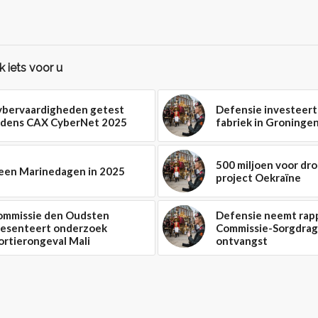
 iets voor u
ybervaardigheden getest
Defensie investeert 
ijdens CAX CyberNet 2025
fabriek in Groninge
500 miljoen voor dr
een Marinedagen in 2025
project Oekraïne
ommissie den Oudsten
Defensie neemt rap
resenteert onderzoek
Commissie-Sorgdrag
rtierongeval Mali
ontvangst