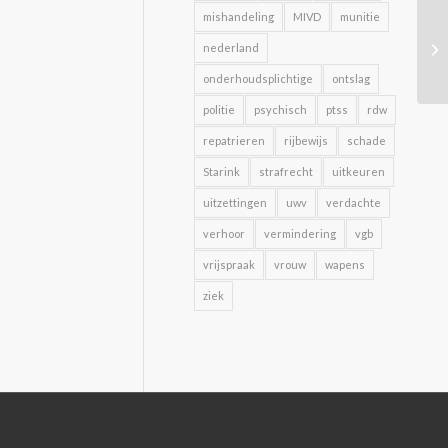
mishandeling
MIVD
munitie
nederland
onderhoudsplichtige
ontslag
politie
psychisch
ptss
rdw
repatrieren
rijbewijs
schade
Starink
strafrecht
uitkeuren
uitzettingen
uwv
verdachte
verhoor
vermindering
vgb
vrijspraak
vrouw
wapens
ziek