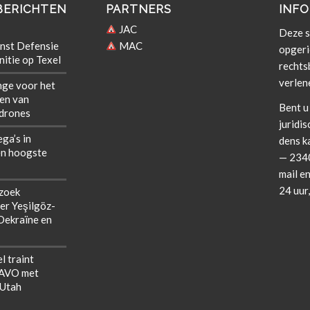
BERICHTEN
PARTNERS
INFO
JAC
Deze si
nst Defensie
MAC
opgeri
itie op Texel
rechts­b
verlen
nge voor het
len van
Bent u 
 drones
juridis
ega’s in
dens k
n hoogste
— 2340
mail en
24 uur
zoek
er Yeşilgöz-
 Oekraïne en
l traint
NAVO met
 Utah