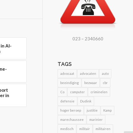
023 – 2340660
in AI-
n
TAGS
one-
advocaat
advocaten
auto
beeindiging
bezwaar
cbr
port
Co
computer
criminelen
er in
defensie
Dudink
hoger beroep
justitie
Kamp
marechaussee
marinier
medisch
militair
militairen