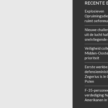
RECENTE 
Explosieven
Opruimingsdie
ruimt oefenmun
Nieuwe challe
uit de lucht ha
snelvliegende
Veiligheid coll
Midden-Ooste
prioriteit
Eerste werkbe
defensieminist
Zegerius is in
Polen
F-35-personee
verdediging 
Amerikanen in