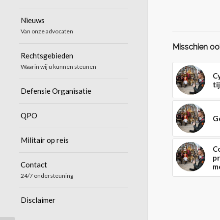
Nieuws
Van onze advocaten
Misschien ook
Rechtsgebieden
Waarin wij u kunnen steunen
C
t
Defensie Organisatie
QPO
G
Militair op reis
C
p
Contact
mo
24/7 ondersteuning
Disclaimer