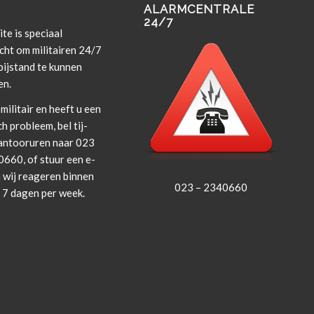
ALARMCENTRALE
24/7
te is spe­ci­aal
cht om militairen 24/7
i­j­s­tand te kun­nen
en.
militair en heeft u een
ch prob­leem, bel tij­
an­tooruren naar 023
660, of stuur een e-
 wij rea­geren bin­nen
023 – 2340660
, 7 dagen per week.