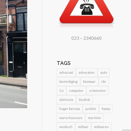
023 – 2340660
TAGS
advocaat
advocaten
auto
beeindiging
bezwaar
cbr
Co
computer
criminelen
defensie
Dudink
hoger beroep
justitie
Kamp
marechaussee
marinier
medisch
militair
militairen