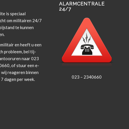
ALARMCENTRALE
24/7
te is spe­ci­aal
cht om militairen 24/7
i­j­s­tand te kun­nen
en.
militair en heeft u een
ch prob­leem, bel tij­
an­tooruren naar 023
660, of stuur een e-
 wij rea­geren bin­nen
023 – 2340660
, 7 dagen per week.