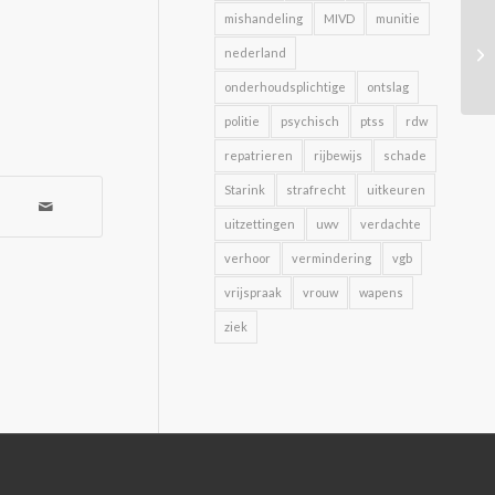
mishandeling
MIVD
munitie
nederland
onderhoudsplichtige
ontslag
politie
psychisch
ptss
rdw
repatrieren
rijbewijs
schade
Starink
strafrecht
uitkeuren
uitzettingen
uwv
verdachte
verhoor
vermindering
vgb
vrijspraak
vrouw
wapens
ziek