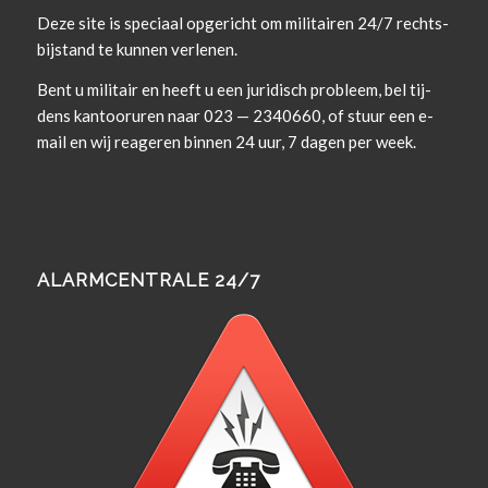
Deze site is spe­ci­aal opgericht om militairen 24/7 rechts­
bi­j­s­tand te kun­nen verlenen.
Bent u militair en heeft u een juridisch prob­leem, bel tij­
dens kan­tooruren naar 023 — 2340660, of stuur een e-
mail en wij rea­geren bin­nen 24 uur, 7 dagen per week.
ALARMCENTRALE 24/7