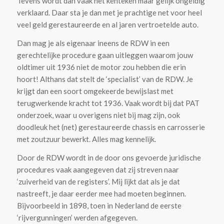
Tevens wordt dan vaak het kenteken maar gelijk ongeldig
verklaard. Daar sta je dan met je prachtige net voor heel
veel geld gerestaureerde en al jaren vertroetelde auto.
Dan mag je als eigenaar ineens de RDW in een
gerechtelijke procedure gaan uitleggen waarom jouw
oldtimer uit 1936 niet de motor zou hebben die erin
hoort! Althans dat stelt de ‘specialist’ van de RDW. Je
krijgt dan een soort omgekeerde bewijslast met
terugwerkende kracht tot 1936. Vaak wordt bij dat PAT
onderzoek, waar u overigens niet bij mag zijn, ook
doodleuk het (net) gerestaureerde chassis en carrosserie
met zoutzuur bewerkt. Alles mag kennelijk.
Door de RDW wordt in de door ons gevoerde juridische
procedures vaak aangegeven dat zij streven naar
‘zuiverheid van de registers’. Mij lijkt dat als je dat
nastreeft, je daar eerder mee had moeten beginnen.
Bijvoorbeeld in 1898, toen in Nederland de eerste
‘rijvergunningen’ werden afgegeven.