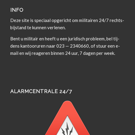
INFO
Deze site is spe­ci­aal opgericht om militairen 24/7 rechts­
bi­j­s­tand te kun­nen verlenen.
Bent u militair en heeft u een juridisch prob­leem, bel tij­
dens kan­tooruren naar 023 — 2340660, of stuur een e-
mail en wij rea­geren bin­nen 24 uur, 7 dagen per week.
ALARMCENTRALE 24/7