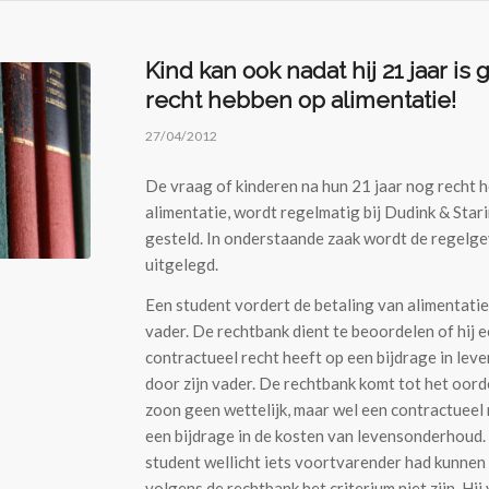
Kind kan ook nadat hij 21 jaar i
recht hebben op alimentatie!
27/04/2012
De vraag of kinderen na hun 21 jaar nog recht 
alimentatie, wordt regelmatig bij Dudink & Sta
gesteld. In onderstaande zaak wordt de regelgev
uitgelegd.
Een student vordert de betaling van alimentatie
vader. De rechtbank dient te beoordelen of hij e
contractueel recht heeft op een bijdrage in le
door zijn vader. De rechtbank komt tot het oord
zoon geen wettelijk, maar wel een contractueel 
een bijdrage in de kosten van levensonderhoud.
student wellicht iets voortvarender had kunnen
volgens de rechtbank het criterium niet zijn. Hij