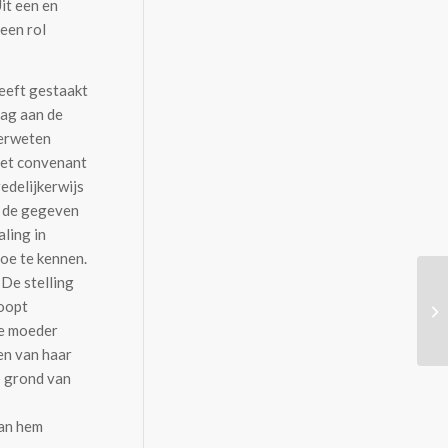
it een en
 een rol
heeft gestaakt
mag aan de
verweten
 het convenant
redelijkerwijs
In de gegeven
ling in
toe te kennen.
 De stelling
loopt
de moeder
ten van haar
p grond van
van hem