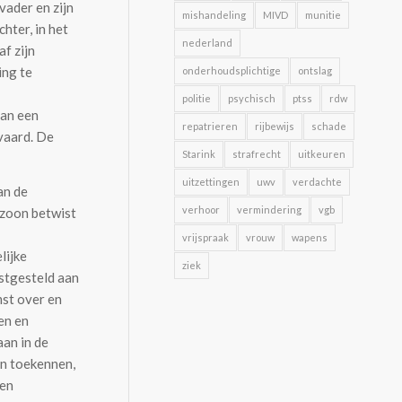
vader en zijn
mishandeling
MIVD
munitie
hter, in het
nederland
f zijn
ing te
onderhoudsplichtige
ontslag
politie
psychisch
ptss
rdw
van een
repatrieren
rijbewijs
schade
vaard. De
Starink
strafrecht
uitkeuren
uitzettingen
uwv
verdachte
an de
verhoor
vermindering
vgb
 zoon betwist
vrijspraak
vrouw
wapens
lijke
ziek
stgesteld aan
mst over en
en en
aan in de
n toekennen,
ien