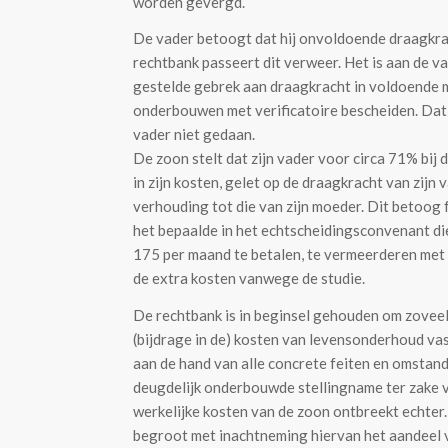
worden gevergd.
De vader betoogt dat hij onvoldoende draagkra
rechtbank passeert dit verweer. Het is aan de va
gestelde gebrek aan draagkracht in voldoende 
onderbouwen met verificatoire bescheiden. Dat
vader niet gedaan.
De zoon stelt dat zijn vader voor circa 71% bij 
in zijn kosten, gelet op de draagkracht van zijn v
verhouding tot die van zijn moeder. Dit betoog 
het bepaalde in het echtscheidingsconvenant di
175 per maand te betalen, te vermeerderen met 
de extra kosten vanwege de studie.
De rechtbank is in beginsel gehouden om zoveel
(bijdrage in de) kosten van levensonderhoud vas
aan de hand van alle concrete feiten en omstan
deugdelijk onderbouwde stellingname ter zake 
werkelijke kosten van de zoon ontbreekt echter
begroot met inachtneming hiervan het aandeel 