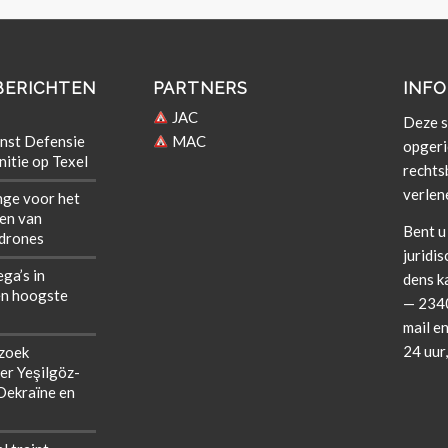
BERICHTEN
PARTNERS
INFO
JAC
Deze si
nst Defensie
MAC
opgeri
itie op Texel
rechts­b
verlen
nge voor het
len van
Bent u 
 drones
juridis
ega’s in
dens k
n hoogste
— 2340
mail en
24 uur
zoek
er Yeşilgöz-
 Oekraïne en