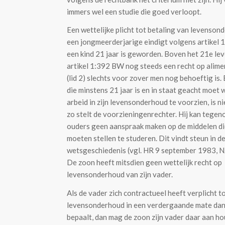
immers wel een studie die goed verloopt.
Een wettelijke plicht tot betaling van levenson
een jongmeerderjarige eindigt volgens artikel 
een kind 21 jaar is geworden. Boven het 21e le
artikel 1:392 BW nog steeds een recht op alime
(lid 2) slechts voor zover men nog behoeftig is.
die minstens 21 jaar is en in staat geacht moet
arbeid in zijn levensonderhoud te voorzien, is ni
zo stelt de voorzieningenrechter. Hij kan tegeno
ouders geen aanspraak maken op de middelen di
moeten stellen te studeren. Dit vindt steun in d
wetsgeschiedenis (vgl. HR 9 september 1983, 
De zoon heeft mitsdien geen wettelijk recht op
levensonderhoud van zijn vader.
Als de vader zich contractueel heeft verplicht t
levensonderhoud in een verdergaande mate dan
bepaalt, dan mag de zoon zijn vader daar aan h