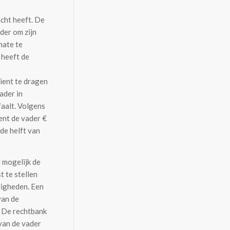
cht heeft. De
der om zijn
mate te
 heeft de
dient te dragen
ader in
faalt. Volgens
ent de vader €
de helft van
 mogelijk de
t te stellen
digheden. Een
van de
. De rechtbank
van de vader