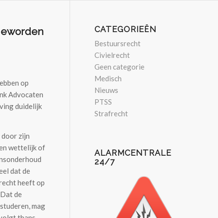
CATEGORIEËN
s geworden
Bestuursrecht
Civielrecht
Geen categorie
Medisch
hebben op
Nieuws
rink Advocaten
PTSS
ing duidelijk
Strafrecht
 door zijn
en wettelijk of
ALARMCENTRALE
vensonderhoud
24/7
eel dat de
recht heeft op
 Dat de
 studeren, mag
 volgt thans