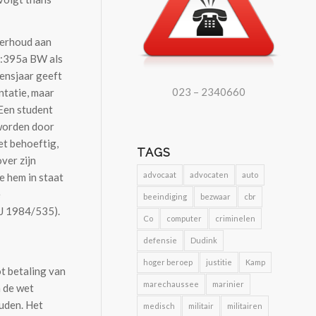
derhoud aan
1:395a BW als
vensjaar geeft
023 – 2340660
ntatie, maar
 Een student
 worden door
et behoeftig,
TAGS
ver zijn
advocaat
advocaten
auto
e hem in staat
e
beeindiging
bezwaar
cbr
NJ 1984/535).
Co
computer
criminelen
defensie
Dudink
hoger beroep
justitie
Kamp
ot betaling van
marechaussee
marinier
 de wet
ouden. Het
medisch
militair
militairen