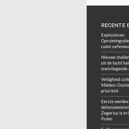
RECENTE 
Explosieven
Opruimingsdie
ruimt oefenmun
Nieuwe challe
uit de lucht ha
snelvliegende
Veiligheid coll
Midden-Ooste
prioriteit
Eerste werkbe
defensieminist
Zegerius is in
Polen