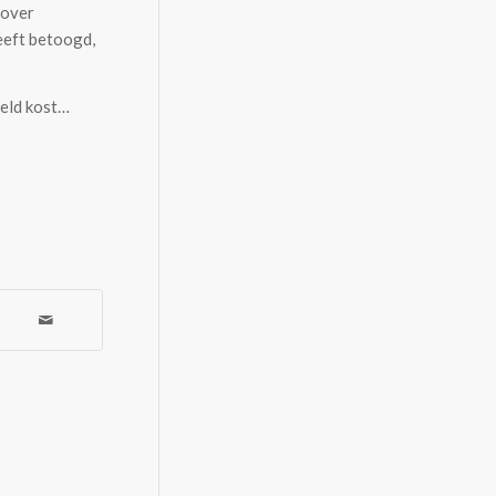
 over
eeft betoogd,
geld kost…