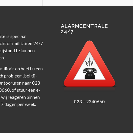
ALARMCENTRALE
24/7
te is spe­ci­aal
cht om militairen 24/7
i­j­s­tand te kun­nen
en.
militair en heeft u een
ch prob­leem, bel tij­
an­tooruren naar 023
660, of stuur een e-
 wij rea­geren bin­nen
023 – 2340660
, 7 dagen per week.