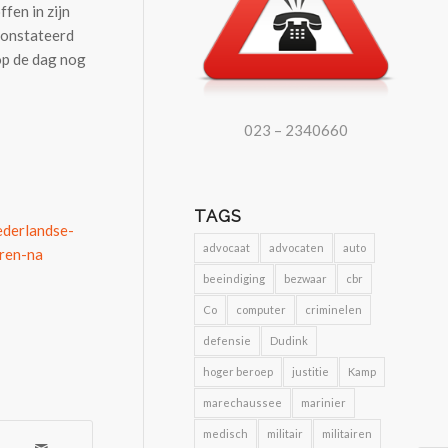
fen in zijn
econstateerd
 op de dag nog
023 – 2340660
TAGS
ederlandse-
advocaat
advocaten
auto
eren-na
beeindiging
bezwaar
cbr
Co
computer
criminelen
defensie
Dudink
hoger beroep
justitie
Kamp
marechaussee
marinier
medisch
militair
militairen