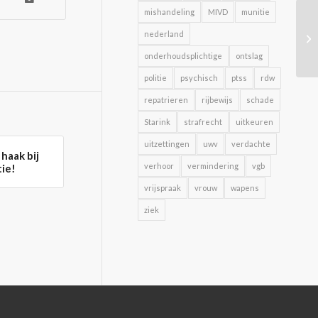
mishandeling
MIVD
munitie
nederland
onderhoudsplichtige
ontslag
politie
psychisch
ptss
rdw
repatrieren
rijbewijs
schade
Starink
strafrecht
uitkeuren
uitzettingen
uwv
verdachte
haak bij
verhoor
vermindering
vgb
tie!
vrijspraak
vrouw
wapens
ziek