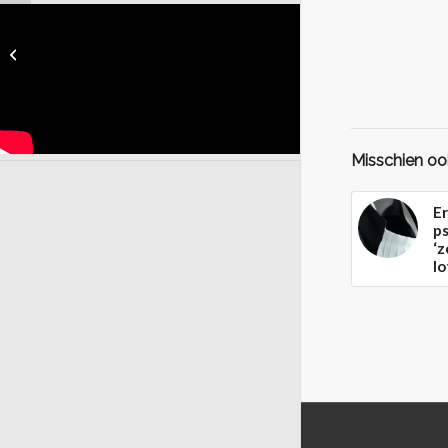
Politie gelooft alibi’s
van onschuldigen vaak
niet
Misschien ook
Er
p
‘z
lo