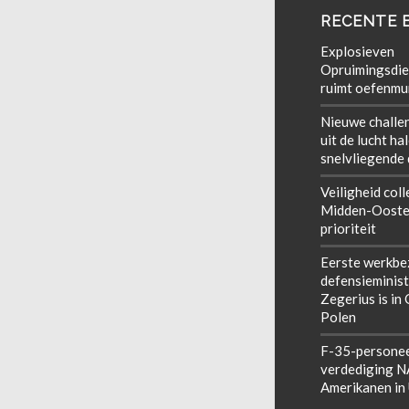
RECENTE 
Explosieven
Opruimingsdie
ruimt oefenmun
Nieuwe challe
uit de lucht ha
snelvliegende
Veiligheid coll
Midden-Ooste
prioriteit
Eerste werkbe
defensieminist
Zegerius is in
Polen
F-35-personee
verdediging 
Amerikanen in