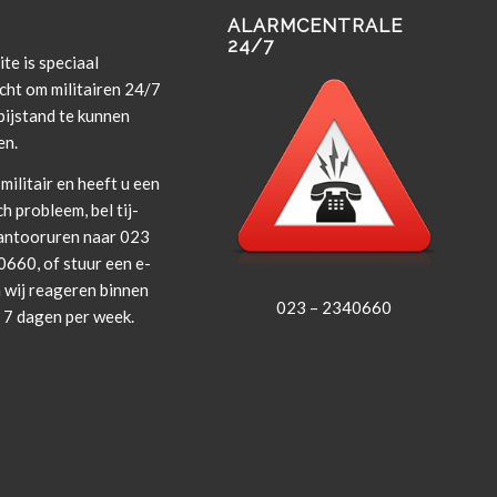
ALARMCENTRALE
24/7
te is spe­ci­aal
cht om militairen 24/7
i­j­s­tand te kun­nen
en.
militair en heeft u een
ch prob­leem, bel tij­
an­tooruren naar 023
660, of stuur een e-
 wij rea­geren bin­nen
023 – 2340660
, 7 dagen per week.