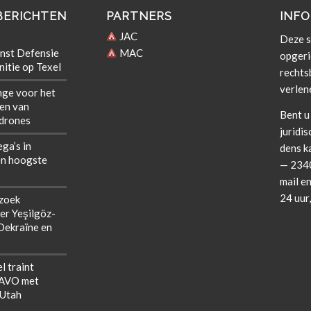
BERICHTEN
PARTNERS
INFO
JAC
Deze si
nst Defensie
MAC
opgeri
itie op Texel
rechts­b
verlen
nge voor het
len van
Bent u 
 drones
juridis
ega’s in
dens k
n hoogste
— 2340
mail en
24 uur
zoek
er Yeşilgöz-
 Oekraïne en
l traint
NAVO met
 Utah