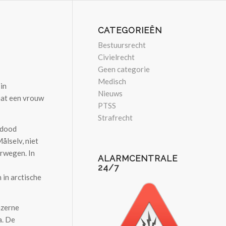
CATEGORIEËN
Bestuursrecht
Civielrecht
Geen categorie
Medisch
in
Nieuws
aat een vrouw
PTSS
Strafrecht
 dood
ålselv, niet
orwegen. In
ALARMCENTRALE
24/7
 in arctische
azerne
a. De