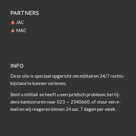
PARTNERS
JAC
MAC
INFO
Deze site is spe­ci­aal opgericht om militairen 24/7 rechts­
bi­j­s­tand te kun­nen verlenen.
Bent u militair en heeft u een juridisch prob­leem, bel tij­
dens kan­tooruren naar 023 — 2340660, of stuur een e-
mail en wij rea­geren bin­nen 24 uur, 7 dagen per week.