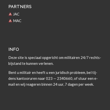
PARTNERS
JAC
MAC
INFO
Deze site is spe­ci­aal opgericht om militairen 24/7 rechts­
bi­j­s­tand te kun­nen verlenen.
Bent u militair en heeft u een juridisch prob­leem, bel tij­
dens kan­tooruren naar 023 — 2340660, of stuur een e-
mail en wij rea­geren bin­nen 24 uur, 7 dagen per week.