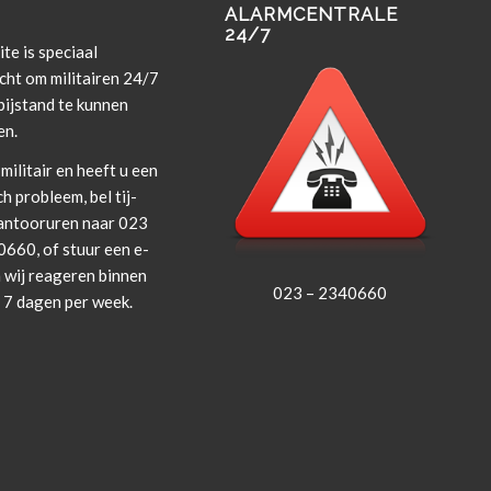
ALARMCENTRALE
24/7
te is spe­ci­aal
cht om militairen 24/7
i­j­s­tand te kun­nen
en.
militair en heeft u een
ch prob­leem, bel tij­
an­tooruren naar 023
660, of stuur een e-
 wij rea­geren bin­nen
023 – 2340660
, 7 dagen per week.