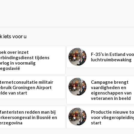
 iets voor u
ek over inzet
F-35’s in Estland v
rbindingsdienst tijdens
luchtruimbewaking
rlog in voormalig
egoslavië
ternetconsultatie militair
Campagne brengt
ebruik Groningen Airport
vaardigheden en
lde van start
eigenschappen van
veteranen in beeld
fanteristen redden man bij
Productie nieuwe to
rkeersongeval in Bosnië en
voor vliegeropleidin
erzegovina
start