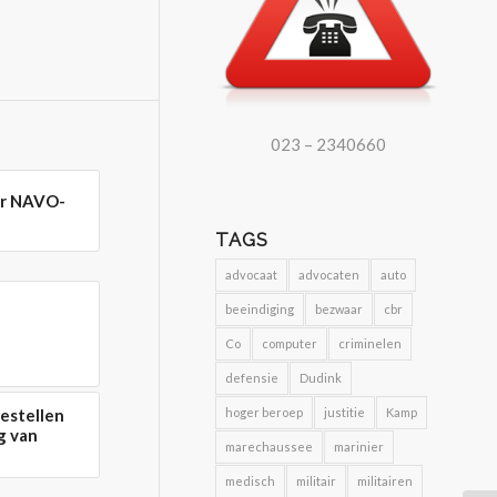
023 – 2340660
oor NAVO-
TAGS
advocaat
advocaten
auto
beeindiging
bezwaar
cbr
Co
computer
criminelen
defensie
Dudink
estellen
hoger beroep
justitie
Kamp
g van
marechaussee
marinier
medisch
militair
militairen