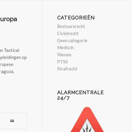
CATEGORIEËN
Europa
Bestuursrecht
Civielrecht
Geen categorie
Medisch
n Tactical
Nieuws
opleidingen op
PTSS
uropese
Strafrecht
aragoza,
ALARMCENTRALE
24/7