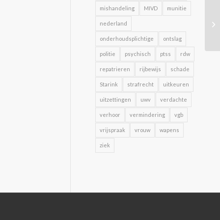
mishandeling
MIVD
munitie
nederland
onderhoudsplichtige
ontslag
politie
psychisch
ptss
rdw
repatrieren
rijbewijs
schade
Starink
strafrecht
uitkeuren
uitzettingen
uwv
verdachte
verhoor
vermindering
vgb
vrijspraak
vrouw
wapens
ziek