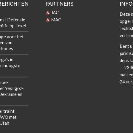
BERICHTEN
PARTNERS
INFO
JAC
Deze si
nst Defensie
MAC
opgeri
itie op Texel
rechts­b
verlen
nge voor het
len van
Bent u 
 drones
juridis
ega’s in
dens k
n hoogste
— 2340
mail en
24 uur
zoek
er Yeşilgöz-
 Oekraïne en
l traint
NAVO met
 Utah