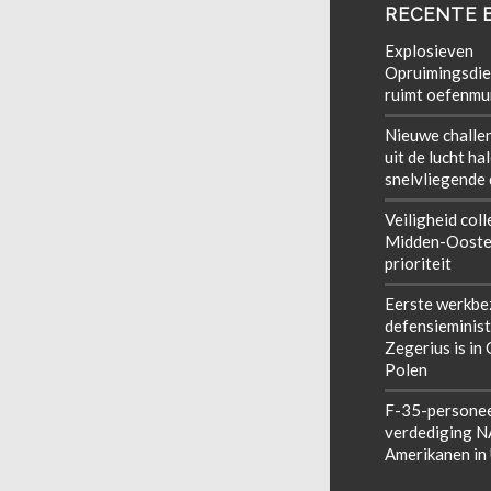
RECENTE 
Explosieven
Opruimingsdie
ruimt oefenmun
Nieuwe challe
uit de lucht ha
snelvliegende
Veiligheid coll
Midden-Ooste
prioriteit
Eerste werkbe
defensieminist
Zegerius is in
Polen
F-35-personee
verdediging 
Amerikanen in