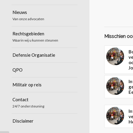
Nieuws
Van onze advocaten
Rechtsgebieden
Misschien ook
Waarin wij u kunnen steunen
Bo
Defensie Organisatie
ve
oo
Jo
QPO
In
Militair op reis
g
Ee
Contact
24/7 ondersteuning
In
ve
Disclaimer
H