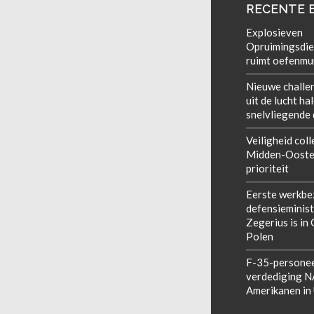
RECENTE 
Explosieven
Opruimingsdie
ruimt oefenmun
Nieuwe challe
uit de lucht ha
snelvliegende
Veiligheid coll
Midden-Ooste
prioriteit
Eerste werkbe
defensieminist
Zegerius is in
Polen
F-35-personee
verdediging 
Amerikanen in