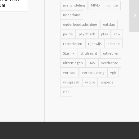
rum
mishandeling
MIVD
munitie
nederland
onderhoudsplichtige
ontslag
politie
psychisch
ptss
rdw
repatrieren
rijbewijs
schade
Starink
strafrecht
uitkeuren
uitzettingen
uwv
verdachte
verhoor
vermindering
vgb
vrijspraak
vrouw
wapens
ziek