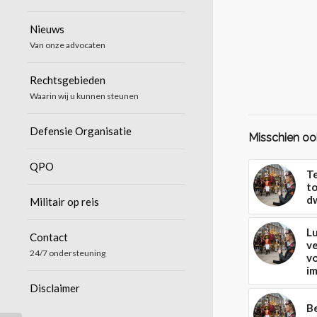
Nieuws
Van onze advocaten
Rechtsgebieden
Waarin wij u kunnen steunen
Defensie Organisatie
Misschien ook
QPO
T
to
d
Militair op reis
L
Contact
v
24/7 ondersteuning
vo
i
Disclaimer
B