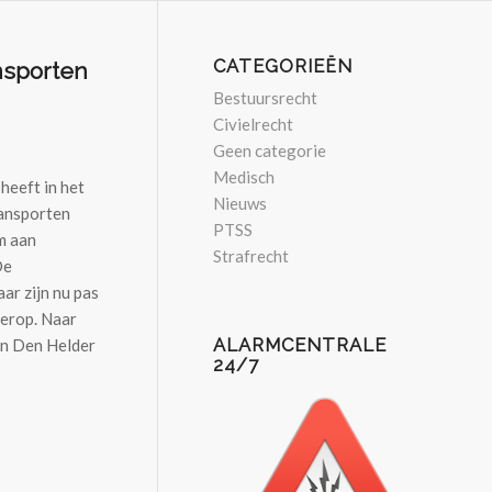
CATEGORIEËN
nsporten
Bestuursrecht
Civielrecht
Geen categorie
Medisch
heeft in het
Nieuws
ransporten
PTSS
m aan
Strafrecht
De
ar zijn nu pas
 erop. Naar
ALARMCENTRALE
an Den Helder
24/7