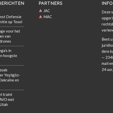
BERICHTEN
PARTNERS
INFO
JAC
Deze si
nst Defensie
MAC
opgeri
itie op Texel
rechts­b
verlen
nge voor het
len van
Bent u 
 drones
juridis
ega’s in
dens k
n hoogste
— 2340
mail en
24 uur
zoek
er Yeşilgöz-
 Oekraïne en
l traint
NAVO met
 Utah