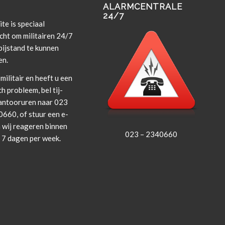
ALARMCENTRALE
24/7
te is spe­ci­aal
cht om militairen 24/7
i­j­s­tand te kun­nen
en.
militair en heeft u een
ch prob­leem, bel tij­
an­tooruren naar 023
660, of stuur een e-
 wij rea­geren bin­nen
023 – 2340660
, 7 dagen per week.