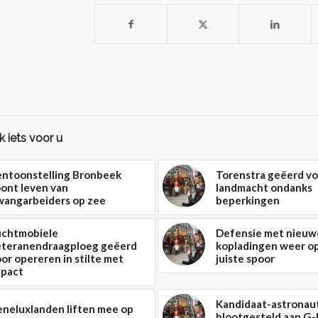
 iets voor u
entoonstelling Bronbeek
Torenstra geëerd vo
ont leven van
landmacht ondanks
wangarbeiders op zee
beperkingen
uchtmobiele
Defensie met nieuw
eteranendraagploeg geëerd
kopladingen weer o
or opereren in stilte met
juiste spoor
mpact
Kandidaat-astronau
eneluxlanden liften mee op
blootgesteld aan G