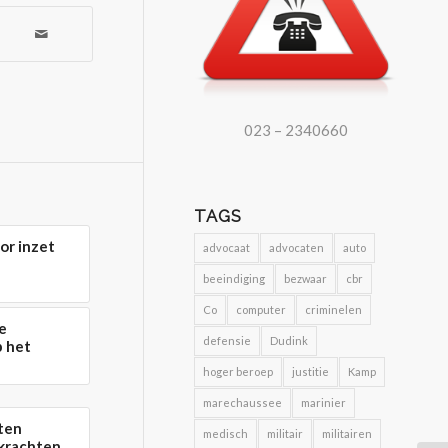
023 – 2340660
TAGS
or inzet
advocaat
advocaten
auto
beeindiging
bezwaar
cbr
Co
computer
criminelen
e
defensie
Dudink
p het
hoger beroep
justitie
Kamp
marechaussee
marinier
ten
medisch
militair
militairen
-krachten