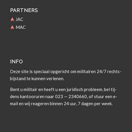
PARTNERS
JAC
MAC
INFO
Deze site is spe­ci­aal opgericht om militairen 24/7 rechts­
bi­j­s­tand te kun­nen verlenen.
Bent u militair en heeft u een juridisch prob­leem, bel tij­
dens kan­tooruren naar 023 — 2340660, of stuur een e-
mail en wij rea­geren bin­nen 24 uur, 7 dagen per week.