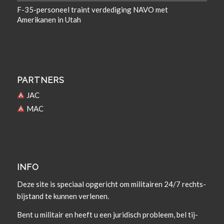
F-35-personeel traint verdediging NAVO met
Amerikanen in Utah
PARTNERS
JAC
MAC
INFO
Deze site is spe­ci­aal opgericht om militairen 24/7 rechts­
bi­j­s­tand te kun­nen verlenen.
Bent u militair en heeft u een juridisch prob­leem, bel tij­