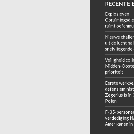
RECENTE 
Explosieven
Opruimingsdie
ruimt oefenmun
Nieuwe challe
uit de lucht ha
snelvliegende
Veiligheid coll
Midden-Ooste
prioriteit
Eerste werkbe
defensieminist
Zegerius is in
Polen
F-35-personee
verdediging 
Amerikanen in