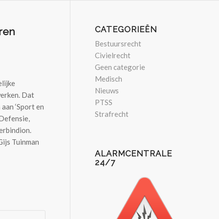
CATEGORIEËN
ren
Bestuursrecht
Civielrecht
Geen categorie
Medisch
lijke
Nieuws
werken. Dat
PTSS
 aan ‘Sport en
Strafrecht
Defensie,
erbindion.
Gijs Tuinman
ALARMCENTRALE
24/7