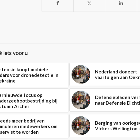
 iets voor u
efensie koopt mobiele
Nederland doneert
dars voor dronedetectie in
vaartuigen aan Oekr
ekraïne
ernieuwde focus op
Defensiebladen ver
derzeebootbestrijding bij
naar Defensie Dichtb
utumn Archer
teeds meer bedrijven
Berging van oorlogs
timuleren medewerkers om
Vickers Wellington
servist te worden