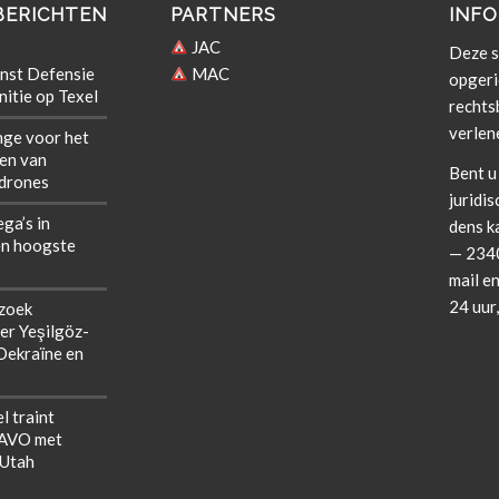
BERICHTEN
PARTNERS
INFO
JAC
Deze si
nst Defensie
MAC
opgeri
itie op Texel
rechts­b
verlen
nge voor het
len van
Bent u 
 drones
juridis
ega’s in
dens k
n hoogste
— 2340
mail en
24 uur
zoek
er Yeşilgöz-
 Oekraïne en
l traint
NAVO met
 Utah