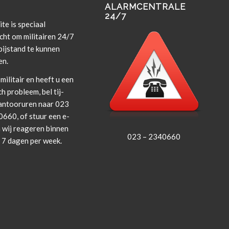
ALARMCENTRALE
24/7
te is spe­ci­aal
cht om militairen 24/7
i­j­s­tand te kun­nen
en.
militair en heeft u een
ch prob­leem, bel tij­
an­tooruren naar 023
660, of stuur een e-
 wij rea­geren bin­nen
023 – 2340660
, 7 dagen per week.