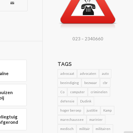
023 – 2340660
TAGS
aïne
advocaat
advocaten
auto
beeindiging
bezwaar
cbr
huizen
Co
computer
criminelen
ij
defensie
Dudink
hoger beroep
justitie
Kamp
vliegtuig
marechaussee
marinier
 afgerond
medisch
militair
militairen