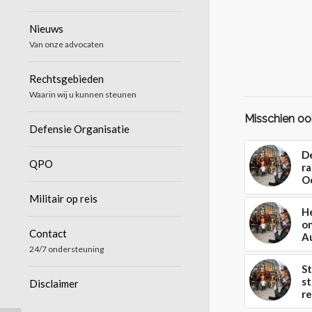
Nieuws
Van onze advocaten
Rechtsgebieden
Waarin wij u kunnen steunen
Misschien ook
Defensie Organisatie
D
QPO
ra
O
Militair op reis
H
on
Contact
A
24/7 ondersteuning
S
s
Disclaimer
re