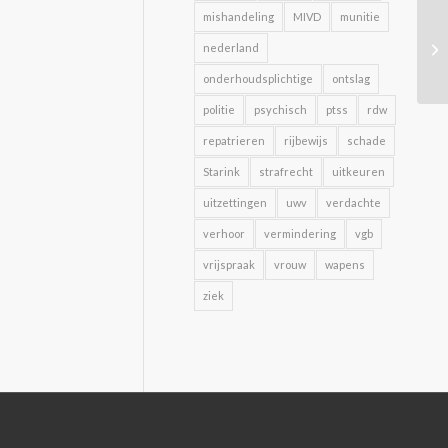
mishandeling
MIVD
munitie
nederland
onderhoudsplichtige
ontslag
politie
psychisch
ptss
rdw
repatrieren
rijbewijs
schade
Starink
strafrecht
uitkeuren
uitzettingen
uwv
verdachte
verhoor
vermindering
vgb
vrijspraak
vrouw
wapens
ziek