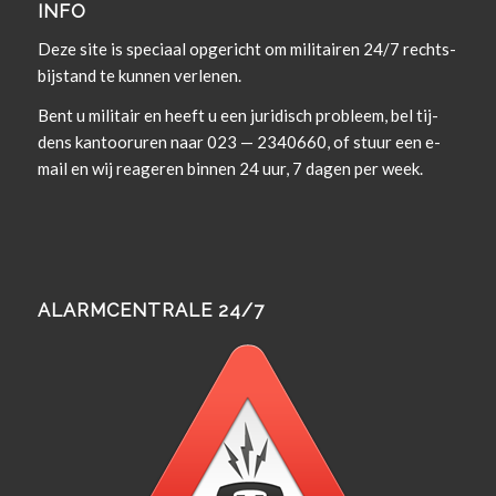
INFO
Deze site is spe­ci­aal opgericht om militairen 24/7 rechts­
bi­j­s­tand te kun­nen verlenen.
Bent u militair en heeft u een juridisch prob­leem, bel tij­
dens kan­tooruren naar 023 — 2340660, of stuur een e-
mail en wij rea­geren bin­nen 24 uur, 7 dagen per week.
ALARMCENTRALE 24/7